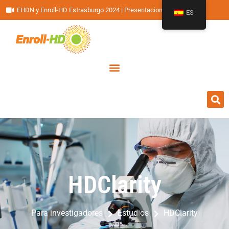
EHDN y Enroll-HD Estrasburgo 2024 | Presentaciones
ES
HDClarity
HDClarity
Para investigadores
Estudios