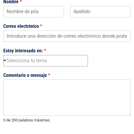
Nombre
*
P
Ú
r
l
Correo electrónico
*
i
t
m
i
e
m
r
o
o
Estoy interesado en:
*
Selecciona tu tema
Comentario o mensaje
*
0 de 200 palabras máximas.