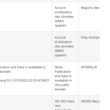
Accord
Registry Recoded I
d'utilisation
des données
GWAS
(papier)
Accord
Fully Anonymized
d'utilisation
des données
GWAS
(papier)
cation and Data is availabile in
None.
MTMHD_ID
 domain.
Publication
and Data is
oi.org/10.1101/2022.02.03.475821
availabile in
the public
domain.
HD-YAS Data
HDYAS Recoded ID
Use