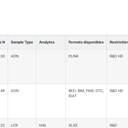
s N
Sample Type
Analytes
Formats disponibles
Restrictio
230
ADN
PLINK
R&D HD
248
ADN
BED, BIM, FAM, GTC,
R&D HD
IDAT
220
LCR
hHb
XLSX
R&D