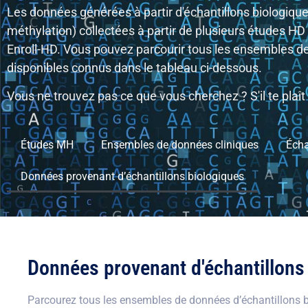
Les données générées à partir d'échantillons biologiqu
méthylation) collectées à partir de plusieurs études HD 
Enroll-HD. Vous pouvez parcourir tous les ensembles d
disponibles connus dans le tableau ci-dessous.
Vous ne trouvez pas ce que vous cherchez ? S'il te plaît
Études MH
Ensembles de données cliniques
Écha
Données provenant d’échantillons biologiques
Données provenant d'échantillons
Parcourez tous les ensembles de données d’échantillons bi