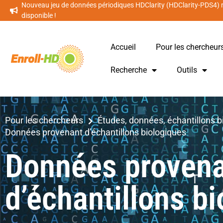
Nouveau jeu de données périodiques HDClarity (HDClarity-PDS4)
disponible !
Accueil
Pour les chercheur
Recherche
Outils
Pour les chercheurs
Études, données, échantillons b
Données provenant d’échantillons biologiques
Données proven
d’échantillons b