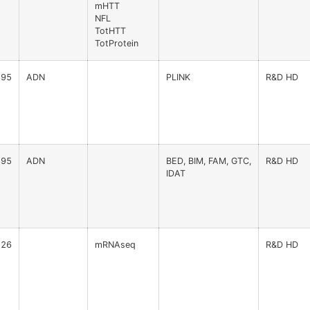
mHTT
NFL
TotHTT
TotProtein
395
ADN
PLINK
R&D HD
395
ADN
BED, BIM, FAM, GTC,
R&D HD
IDAT
126
mRNAseq
R&D HD