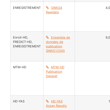
ENREGISTREMENT
GWAS4
4,
Rawdata
Enroll-HD
,
Ensemble de
9,
PREDICT-HD
,
données de
ENREGISTREMENT
publication
GWAS12345
MTM-HD
MTM-HD
Publication
Dataset
HD-YAS
HD-YAS
Assay Results