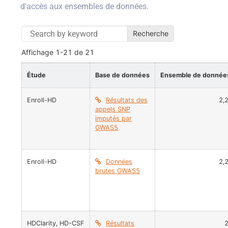
d'accès aux ensembles de données.
Recherche
Affichage
1-21
de
21
Étude
Base de données
Ensemble de donnée
Enroll-HD
Résultats des
2,
appels SNP
imputés par
GWAS5
Enroll-HD
Données
2,
brutes GWAS5
HDClarity
,
HD-CSF
Résultats