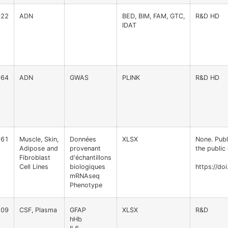
022
ADN
BED, BIM, FAM, GTC,
R&D HD
IDAT
064
ADN
GWAS
PLINK
R&D HD
61
Muscle, Skin,
Données
XLSX
None. Publi
Adipose and
provenant
the public
Fibroblast
d'échantillons
Cell Lines
biologiques
https://d
mRNAseq
Phenotype
109
CSF, Plasma
GFAP
XLSX
R&D
hHb