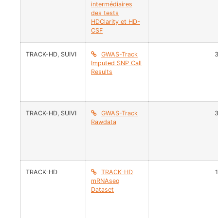
intermédiaires
des tests
HDClarity et HD-
CSF
TRACK-HD
,
SUIVI
GWAS-Track
Imputed SNP Call
Results
TRACK-HD
,
SUIVI
GWAS-Track
Rawdata
TRACK-HD
TRACK-HD
mRNAseq
Dataset