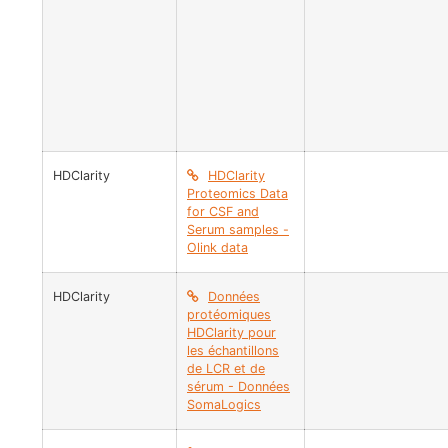
HDClarity
HDClarity
Proteomics Data
for CSF and
Serum samples -
Olink data
HDClarity
Données
protéomiques
HDClarity pour
les échantillons
de LCR et de
sérum - Données
SomaLogics