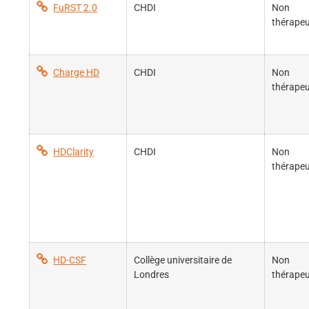
FuRST 2.0
CHDI
Non
thérapeu
Charge HD
CHDI
Non
thérapeu
HDClarity
CHDI
Non
thérapeu
HD-CSF
Collège universitaire de
Non
Londres
thérapeu