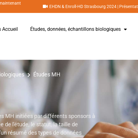
 maintenant
EHDN & Enroll-HD Strasbourg 2024 | Présentat
s Accueil
Études, données, échantillons biologiques
iologiques
Études MH
s MH initiées par différents sponsors à
de l'étude, le statut, la taille de
 qu'un résumé des types de données