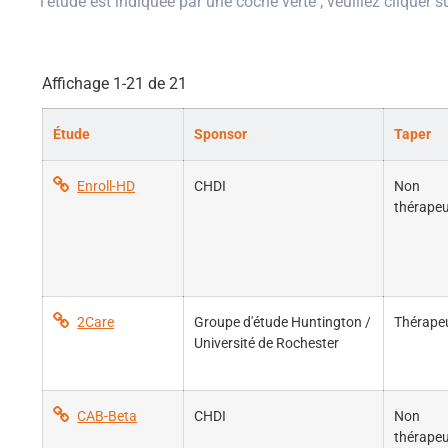
l'étude est indiquée par une coche verte ; veuillez cliquer s
Affichage
1-21
de
21
Étude
Sponsor
Taper
Enroll-HD
CHDI
Non
thérapeu
2Care
Groupe d'étude Huntington /
Thérape
Université de Rochester
CAB-Beta
CHDI
Non
thérapeu