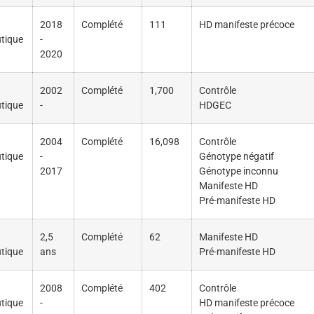
2018
Complété
111
HD manifeste précoce
tique
-
2020
2002
Complété
1,700
Contrôle
tique
-
HDGEC
2004
Complété
16,098
Contrôle
tique
-
Génotype négatif
2017
Génotype inconnu
Manifeste HD
Pré-manifeste HD
2,5
Complété
62
Manifeste HD
tique
ans
Pré-manifeste HD
2008
Complété
402
Contrôle
tique
-
HD manifeste précoce