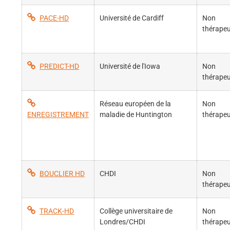
PACE-HD
Université de Cardiff
Non
thérapeu
PREDICT-HD
Université de l'Iowa
Non
thérapeu
Réseau européen de la
Non
ENREGISTREMENT
maladie de Huntington
thérapeu
BOUCLIER HD
CHDI
Non
thérapeu
TRACK-HD
Collège universitaire de
Non
Londres/CHDI
thérapeu