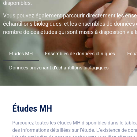
disponibles.
Vous pouvez également parcourir directement
les ens
échantillons biologiques
, et
les ensembles de données d
nombre de ces études qui sont mises à disposition via l
Études MH
Ensembles de données cliniques
Écha
Données provenant d’échantillons biologiques
Études MH
Parcourez toutes les études MH disponibles dans le tableau
des informations détaillées sur l'étude. L'existence de do