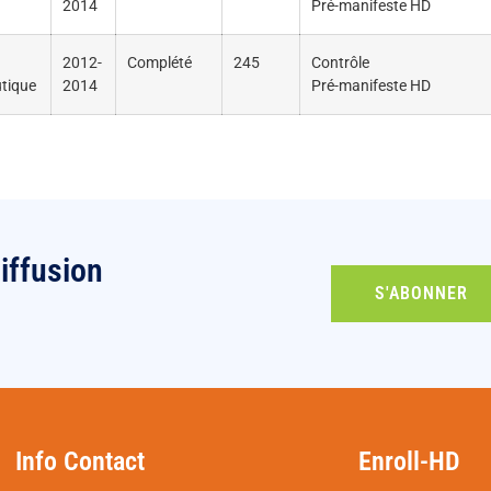
2014
Pré-manifeste HD
2012-
Complété
245
Contrôle
tique
2014
Pré-manifeste HD
iffusion
S'ABONNER
Info Contact
Enroll-HD