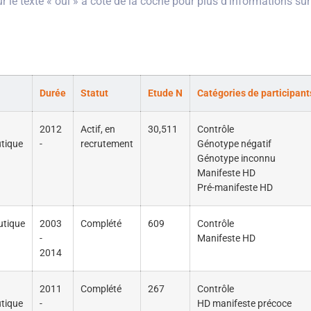
ur le texte « oui » à côté de la coche pour plus d'informations sur
Durée
Statut
Etude N
Catégories de participant
2012
Actif, en
30,511
Contrôle
tique
-
recrutement
Génotype négatif
Génotype inconnu
Manifeste HD
Pré-manifeste HD
utique
2003
Complété
609
Contrôle
-
Manifeste HD
2014
2011
Complété
267
Contrôle
tique
-
HD manifeste précoce