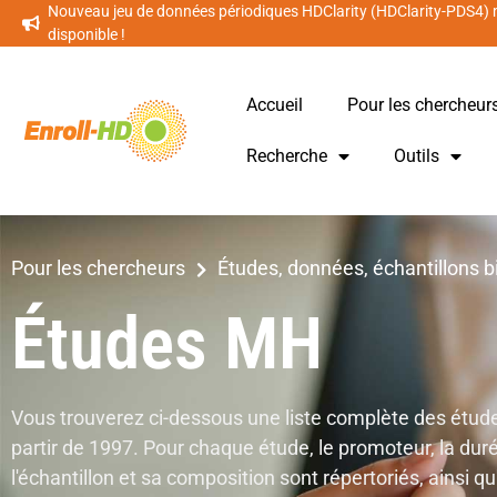
Nouveau jeu de données périodiques HDClarity (HDClarity-PDS4)
disponible !
Accueil
Pour les chercheur
Recherche
Outils
Pour les chercheurs
Études, données, échantillons b
Études MH
Vous trouverez ci-dessous une liste complète des étude
partir de 1997. Pour chaque étude, le promoteur, la durée 
l'échantillon et sa composition sont répertoriés, ainsi