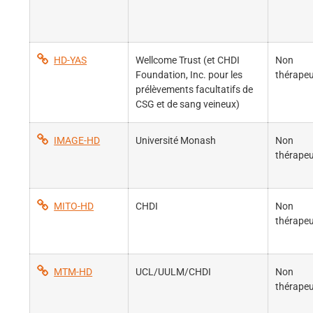
HD-YAS
Wellcome Trust (et CHDI
Non
Foundation, Inc. pour les
thérapeu
prélèvements facultatifs de
CSG et de sang veineux)
IMAGE-HD
Université Monash
Non
thérapeu
MITO-HD
CHDI
Non
thérapeu
MTM-HD
UCL/UULM/CHDI
Non
thérapeu