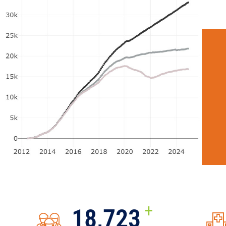
+
22,298