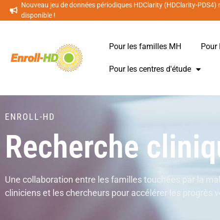
Nouveau jeu de données périodiques HDClarity (HDClarity-PDS4)
disponible !
Pour les familles MH
Pour 
Pour les centres d'étude
ENROLL-HD
Recherche clini
Une collaboration entre les familles touchées par la ma
cliniciens et les chercheurs pour accélérer les progrès 