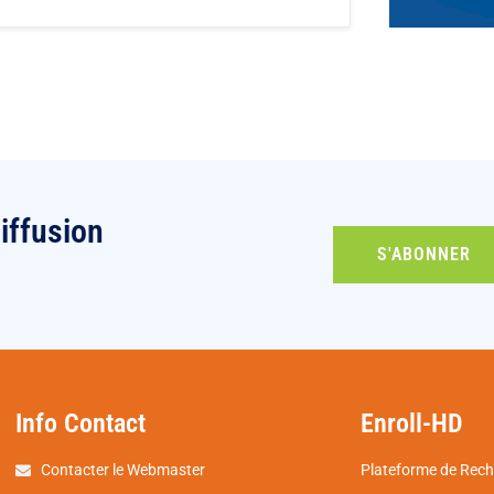
iffusion
S'ABONNER
Info Contact
Enroll-HD
Contacter le Webmaster
Plateforme de Rech