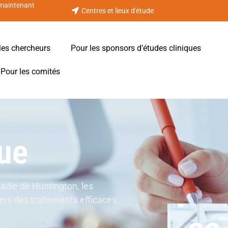
 maintenant
Centres et lieux d'étude
les chercheurs
Pour les sponsors d’études cliniques
Pour les comités
que
ladie de Huntington, les
vers des traitements efficaces.