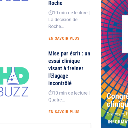
Roche
⏱️10 min de lecture |
La décision de
Roche...
EN SAVOIR PLUS
Mise par écrit : un
essai clinique
visant à freiner
l'élagage
incontrôlé
⏱️10 min de lecture |
Congrè
Quatre...
cliniq
EN SAVOIR PLUS
Cracovie, 
INFORMA