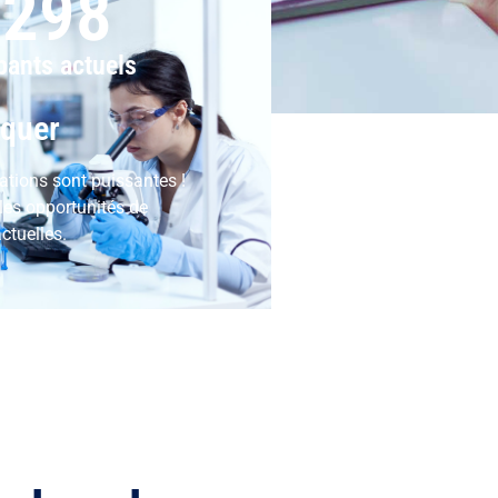
,298
pants actuels
iquer
ations sont puissantes !
les opportunités de
ctuelles.