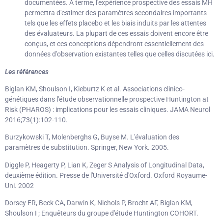
documentées. À terme, l'expérience prospective des essais MH
permettra d'estimer des paramètres secondaires importants
tels que les effets placebo et les biais induits par les attentes
des évaluateurs. La plupart de ces essais doivent encore être
conçus, et ces conceptions dépendront essentiellement des
données d'observation existantes telles que celles discutées ici.
Les références
Biglan KM, Shoulson I, Kieburtz K et al. Associations clinico-
génétiques dans l'étude observationnelle prospective Huntington at
Risk (PHAROS) : implications pour les essais cliniques. JAMA Neurol
2016;73(1):102-110.
Burzykowski T, Molenberghs G, Buyse M. L'évaluation des
paramètres de substitution. Springer, New York. 2005.
Diggle P, Heagerty P, Lian K, Zeger S Analysis of Longitudinal Data,
deuxième édition. Presse de l'Université d'Oxford. Oxford Royaume-
Uni. 2002
Dorsey ER, Beck CA, Darwin K, Nichols P, Brocht AF, Biglan KM,
Shoulson I ; Enquêteurs du groupe d'étude Huntington COHORT.