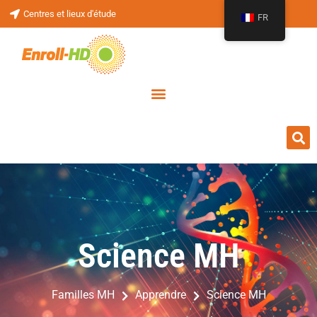
Centres et lieux d'étude
FR
Science MH
Science MH
Familles MH
Apprendre