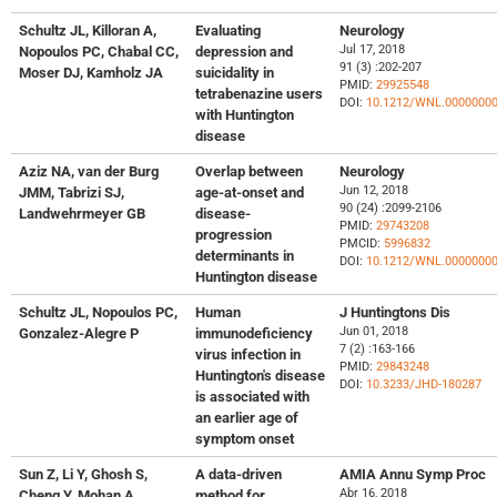
Schultz JL, Killoran A,
Evaluating
Neurology
Jul 17, 2018
Nopoulos PC, Chabal CC,
depression and
91 (3) :202-207
Moser DJ, Kamholz JA
suicidality in
PMID:
29925548
tetrabenazine users
DOI:
10.1212/WNL.0000000
with Huntington
disease
Aziz NA, van der Burg
Overlap between
Neurology
Jun 12, 2018
JMM, Tabrizi SJ,
age-at-onset and
90 (24) :2099-2106
Landwehrmeyer GB
disease-
PMID:
29743208
progression
PMCID:
5996832
determinants in
DOI:
10.1212/WNL.0000000
Huntington disease
Schultz JL, Nopoulos PC,
Human
J Huntingtons Dis
Jun 01, 2018
Gonzalez-Alegre P
immunodeficiency
7 (2) :163-166
virus infection in
PMID:
29843248
Huntington's disease
DOI:
10.3233/JHD-180287
is associated with
an earlier age of
symptom onset
Sun Z, Li Y, Ghosh S,
A data-driven
AMIA Annu Symp Proc
Abr 16, 2018
Cheng Y, Mohan A,
method for