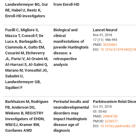
Landwehrmeyer BG, Gur
from Enroll-HD
RE, Habel U, Reetz K,
Enroll-HD investigators
Fusilli C, Migliore S,
Biological and
Lancet Neurol
Nov 01, 2018
Mazza T, Consoli F, De
clinical
17 (11) :986-993
Luca A, Barbagallo G,
manifestations of
PMID:
30243861
Ciammola A, Gatto EM,
juvenile Huntington's
DOI:
10.1016/S1474-4422(18
Cesarini M, Etcheverry
disease: a
JL, Parisi V, Al-Oraimi M,
retrospective
Al-Harrasi S, Al-Salmi Q,
analysis
Marano M, Vonsattel JG,
Sabatini U,
Landwehrmeyer GB,
Squitieri F
Barkhuizen M, Rodrigues
Perinatal insults and
Parkinsonism Relat Diso
Oct 01, 2018
FB, Anderson DG,
neurodevelopmental
55 :55-60
Winkens B, REGISTRY
disorders may
PMID:
29804730
Investigators of EHDN,
impact Huntington's
PMCID:
6226577
Wild EJ, Kramer BW,
disease age of
DOI:
10.1016/j.parkreldis.20
Gavilanes AWD
diagnosis