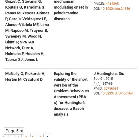
Goizet C, Stevanin G,
mechanism
PMCID:
4914895
Koutsis G, Karadima G,
modulating onset in
DOI:
10.1002/ana.24656
Panas M, Yescas-Gómez
polyglutamine
P, García-Velázquez LE,
diseases
Alonso-Vilatela ME, Lima
M, Raposo M, Traynor B,
Sweeney M, Wood N,
Giunti P, SPATAX
Network, Durr A,
Holmans P, Houlden H,
Tabrizi SJ, Jones L
McNally G, Rickards H,
Exploring the
J Huntingtons Dis
Sep 01, 2015
Horton M, Craufurd D
validity of the short
4 (4) :347-69
version of the
PMID:
26756591
Problem Behaviours
DOI:
10.3233/JHD-150164
Assessment (PBA-
s) for Huntington's
disease: a Rasch
analysis
Page 5 of