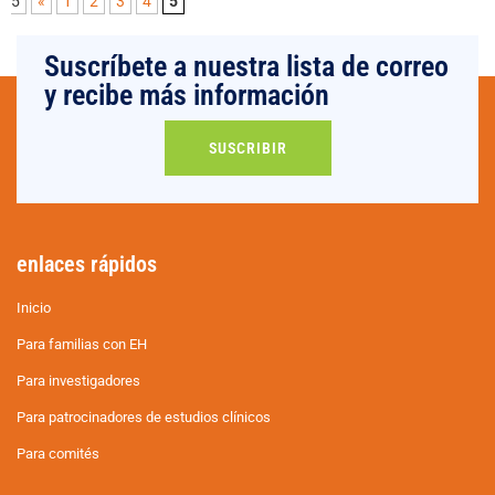
5
«
1
2
3
4
5
Suscríbete a nuestra lista de correo
y recibe más información
SUSCRIBIR
enlaces rápidos
Inicio
Para familias con EH
Para investigadores
Para patrocinadores de estudios clínicos
Para comités