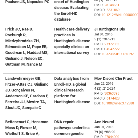
88 (9) :909-915
Paulsen JS, Nopoulos PC
onset of Huntington
PMID:
28148631
disease: Evaluating
PMCID:
5331869
the Enroll-HD
DOI:
10.1212/WNL.0000000
database
Frich JC, Rae D,
Health care delivery
J Huntingtons Dis
Jul 01, 2016
Roxburgh R,
practices in
5 (2) :207-213
Miedzybrodzka ZH,
Huntington's disease
PMID:
27372053
Edmondson M, Pope EB,
specialty clinics: an
PMCID:
4942722
Goodman L, Haddad MS,
international survey
DOI:
10.3233/JHD-160192
Giuliano J, Nelson EC,
Guttman M, Nance M
Landwehrmeyer GB,
Data analytics from
Mov Disord Clin Pract
Jun 22, 2016
Fitzer-Attas CJ, Giuliano
Enroll-HD, a global
4 (2) :212-224
JD, Gonçalves N,
clinical research
PMID:
30363395
Anderson KE, Cardoso F,
platform for
PMCID:
6174428
Ferreira JJ, Mestre TA,
Huntington's disease
DOI:
10.1002/mdc3.12388
Stout JC, Sampaio C
Bettencourt C, Hensman-
DNA repair
Ann Neurol
Jun 01, 2016
Moss D, Flower M,
pathways underlie a
79 (6) :983-90
Wiethoff S, Brice A,
common genetic
PMID:
27044000