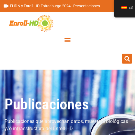
EHDN y Enroll-HD Estrasburgo 2024 | Presentaciones
ES
Publicaciones
Publicaciones que aprovechan datos, muestras biológicas
y/o infraestructura del Enroll-HD.