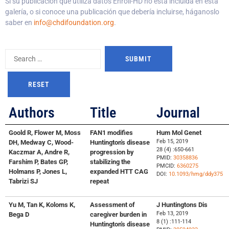
Si su publicación que utiliza datos Enroll-HD no está incluida en esta
galería, o si conoce una publicación que debería incluirse, háganoslo
saber en
info@chdifoundation.org
.
Authors
Title
Journal
Goold R, Flower M, Moss
FAN1 modifies
Hum Mol Genet
Feb 15, 2019
DH, Medway C, Wood-
Huntington's disease
28 (4) :650-661
Kaczmar A, Andre R,
progression by
PMID:
30358836
Farshim P, Bates GP,
stabilizing the
PMCID:
6360275
Holmans P, Jones L,
expanded HTT CAG
DOI:
10.1093/hmg/ddy375
Tabrizi SJ
repeat
Yu M, Tan K, Koloms K,
Assessment of
J Huntingtons Dis
Feb 13, 2019
Bega D
caregiver burden in
8 (1) :111-114
Huntington's disease