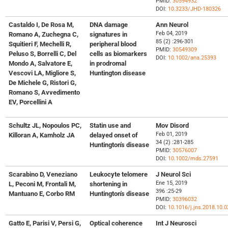
PMID:
30594932
DOI:
10.3233/JHD-180326
Castaldo I, De Rosa M,
DNA damage
Ann Neurol
Feb 04, 2019
Romano A, Zuchegna C,
signatures in
85 (2) :296-301
Squitieri F, Mechelli R,
peripheral blood
PMID:
30549309
Peluso S, Borrelli C, Del
cells as biomarkers
DOI:
10.1002/ana.25393
Mondo A, Salvatore E,
in prodromal
Vescovi LA, Migliore S,
Huntington disease
De Michele G, Ristori G,
Romano S, Avvedimento
EV, Porcellini A
Schultz JL, Nopoulos PC,
Statin use and
Mov Disord
Feb 01, 2019
Killoran A, Kamholz JA
delayed onset of
34 (2) :281-285
Huntington's disease
PMID:
30576007
DOI:
10.1002/mds.27591
Scarabino D, Veneziano
Leukocyte telomere
J Neurol Sci
Ene 15, 2019
L, Peconi M, Frontali M,
shortening in
396 :25-29
Mantuano E, Corbo RM
Huntington's disease
PMID:
30396032
DOI:
10.1016/j.jns.2018.10.0
Gatto E, Parisi V, Persi G,
Optical coherence
Int J Neurosci