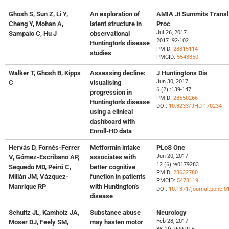
Ghosh S, Sun Z, Li Y,
An exploration of
AMIA Jt Summits Transl
Cheng Y, Mohan A,
latent structure in
Proc
Jul 26, 2017
Sampaio C, Hu J
observational
2017 :92-102
Huntington's disease
PMID:
28815114
studies
PMCID:
5543350
Walker T, Ghosh B, Kipps
Assessing decline:
J Huntingtons Dis
Jun 30, 2017
C
visualising
6 (2) :139-147
progression in
PMID:
28550266
Huntington's disease
DOI:
10.3233/JHD-170234
using a clinical
dashboard with
Enroll-HD data
Hervás D, Fornés-Ferrer
Metformin intake
PLoS One
Jun 20, 2017
V, Gómez-Escribano AP,
associates with
12 (6) :e0179283
Sequedo MD, Peiró C,
better cognitive
PMID:
28632780
Millán JM, Vázquez-
function in patients
PMCID:
5478119
Manrique RP
with Huntington's
DOI:
10.1371/journal.pone.0
disease
Schultz JL, Kamholz JA,
Substance abuse
Neurology
Feb 28, 2017
Moser DJ, Feely SM,
may hasten motor