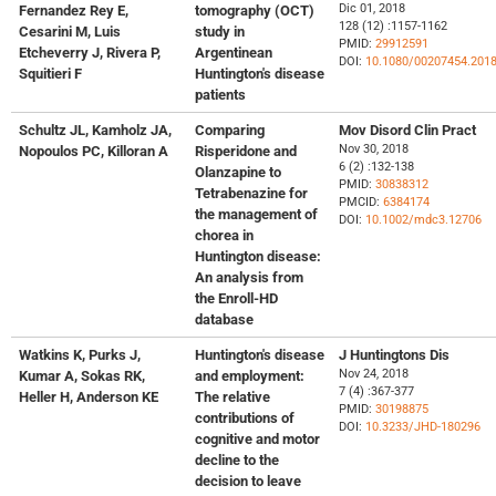
Dic 01, 2018
Fernandez Rey E,
tomography (OCT)
128 (12) :1157-1162
Cesarini M, Luis
study in
PMID:
29912591
Etcheverry J, Rivera P,
Argentinean
DOI:
10.1080/00207454.201
Squitieri F
Huntington's disease
patients
Schultz JL, Kamholz JA,
Comparing
Mov Disord Clin Pract
Nov 30, 2018
Nopoulos PC, Killoran A
Risperidone and
6 (2) :132-138
Olanzapine to
PMID:
30838312
Tetrabenazine for
PMCID:
6384174
the management of
DOI:
10.1002/mdc3.12706
chorea in
Huntington disease:
An analysis from
the Enroll-HD
database
Watkins K, Purks J,
Huntington's disease
J Huntingtons Dis
Nov 24, 2018
Kumar A, Sokas RK,
and employment:
7 (4) :367-377
Heller H, Anderson KE
The relative
PMID:
30198875
contributions of
DOI:
10.3233/JHD-180296
cognitive and motor
decline to the
decision to leave