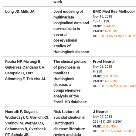
work
Long JD, Mills JA
Joint modeling of
BMC Med Res Methodol
Nov 16, 2018
multivariate
18 (1) :138
longitudinal data and
PMID:
30445915
survival data in
PMCID:
6240282
several
DOI:
10.1186/s12874-018-05
observational
studies of
Huntington's disease
Rocha NP, Mwangi B,
The clinical picture
Front Neurol
Nov 06, 2018
Gutierrez Candano CA,
of psychosis in
9 :930
Sampaio C, Furr
manifest
PMID:
30459704
Stimming E, Teixeira AL
Huntington's
PMCID:
6232301
disease: a
DOI:
10.3389/fneur.2018.009
comprehensive
analysis of the
Enroll-HD database
Honrath P, Dogan I,
Risk factors of
J Neurol
Nov 02, 2018
Wudarczyk O, Görlich KS,
suicidal ideation in
265 (11) :2548-2561
Votinov M, Werner CJ,
Huntington's
PMID:
30167880
Schumann B, Overbeck
disease: literature
DOI:
10.1007/s00415-018-90
RT, Schulz JB,
review and data