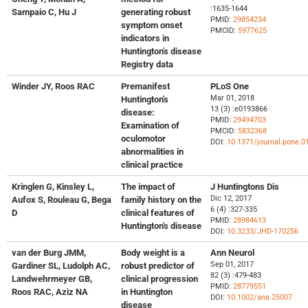
:1635-1644
Sampaio C, Hu J
generating robust
PMID:
29854234
symptom onset
PMCID:
5977625
indicators in
Huntington's disease
Registry data
Winder JY, Roos RAC
Premanifest
PLoS One
Mar 01, 2018
Huntington's
13 (3) :e0193866
disease:
PMID:
29494703
Examination of
PMCID:
5832368
oculomotor
DOI:
10.1371/journal.pone.0
abnormalities in
clinical practice
Kringlen G, Kinsley L,
The impact of
J Huntingtons Dis
Dic 12, 2017
Aufox S, Rouleau G, Bega
family history on the
6 (4) :327-335
D
clinical features of
PMID:
28984613
Huntington's disease
DOI:
10.3233/JHD-170256
van der Burg JMM,
Body weight is a
Ann Neurol
Sep 01, 2017
Gardiner SL, Ludolph AC,
robust predictor of
82 (3) :479-483
Landwehrmeyer GB,
clinical progression
PMID:
28779551
Roos RAC, Aziz NA
in Huntington
DOI:
10.1002/ana.25007
disease