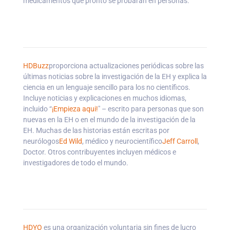
medicamentos que pronto se probarán en personas.
HDBuzz
proporciona actualizaciones periódicas sobre las
últimas noticias sobre la investigación de la EH y explica la
ciencia en un lenguaje sencillo para los no científicos.
Incluye noticias y explicaciones en muchos idiomas,
incluido
“
¡Empieza aqui!
"
–
escrito para personas que son
nuevas en la EH o en el mundo de la investigación de la
EH.
Muchas de las historias están escritas por
neurólogos
Ed W
i
ld
, médico y neurocientífico
Jeff
Carroll
,
Doctor. Otros contribuyentes incluyen médicos e
investigadores de todo el mundo.
HDYO
es una organización voluntaria sin fines de lucro