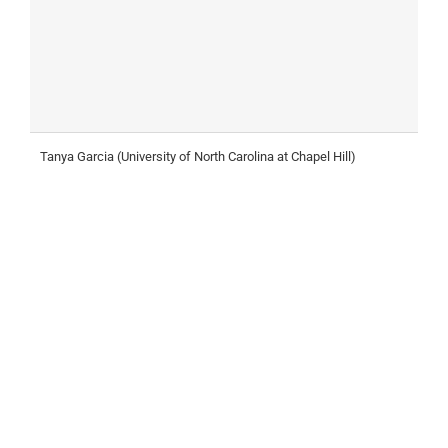
Tanya Garcia (University of North Carolina at Chapel Hill)
D
B
T