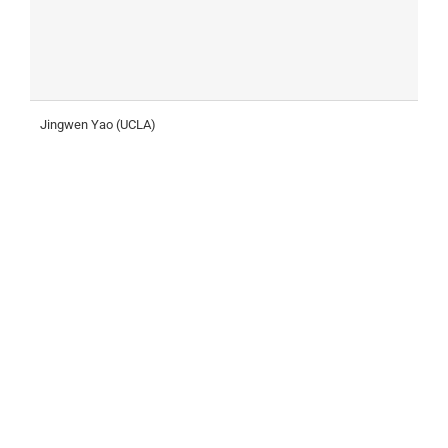
Jingwen Yao (UCLA)
M
H