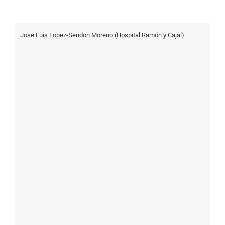
Jose Luis Lopez-Sendon Moreno (Hospital Ramón y Cajal)
A
C
E