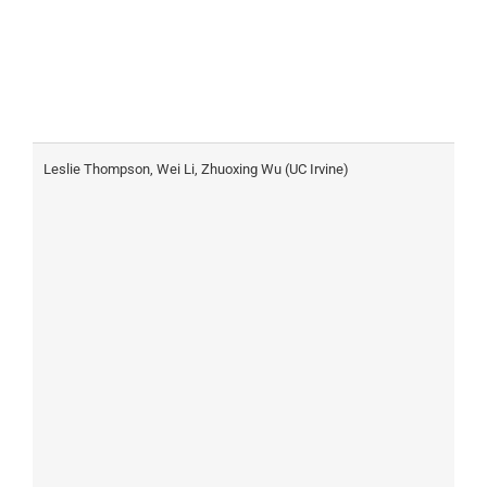
Leslie Thompson, Wei Li, Zhuoxing Wu (UC Irvine)
I
D