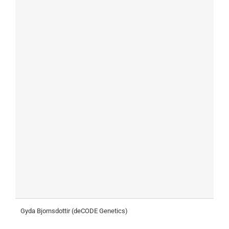
Gyda Bjornsdottir (deCODE Genetics)
H
b