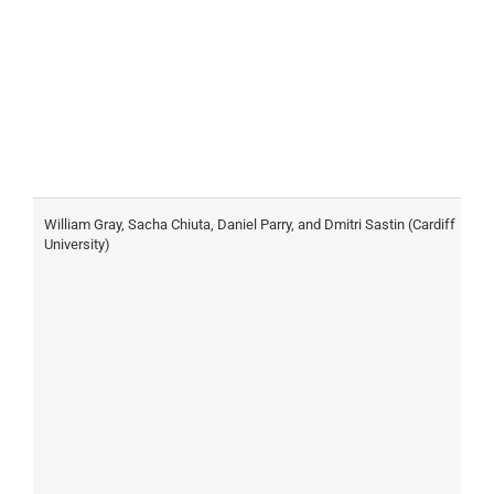
William Gray, Sacha Chiuta, Daniel Parry, and Dmitri Sastin (Cardiff
D
University)
i