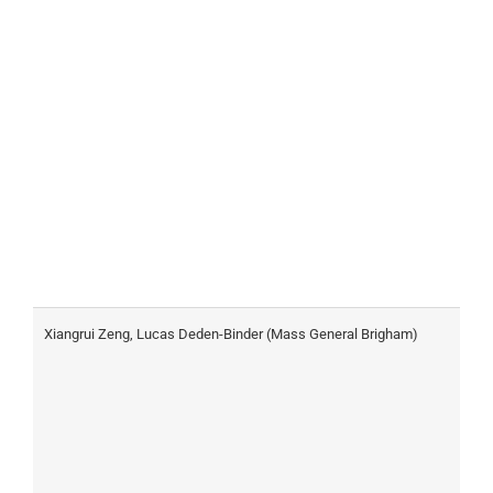
Xiangrui Zeng, Lucas Deden-Binder (Mass General Brigham)
I
m