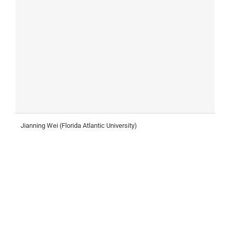
Jianning Wei (Florida Atlantic University)
I
H