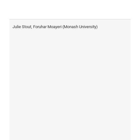
Julie Stout, Foruhar Moayeri (Monash University)
A
S