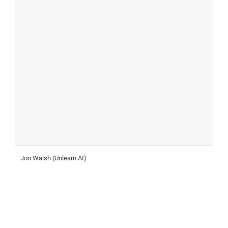
Jon Walsh (Unlearn.AI)
H
E