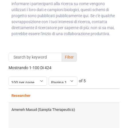
informare i partecipanti alla ricerca su come vengono
utilizzati i loro dati e campioni biologici, questi schemi di
progetto sono pubblicati pubblicamente qui. Se c'è qualche
sovrapposizione con i tuoi interessi di ricerca, contatta
direttamente il ricercatore per saperne di più: non si sa mai,
potrebbe essere l'inizio di una collaborazione produttiva.
Filter
Mostrando
1-100
Di
424
of 5
Researcher
P
Ameneh Masud (Sarepta Therapeutics)
E
E