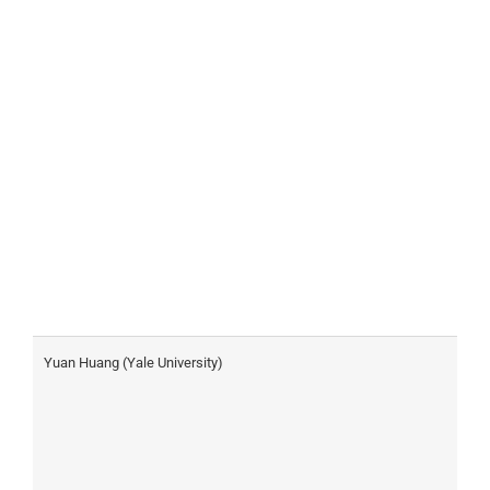
Yuan Huang (Yale University)
I
H