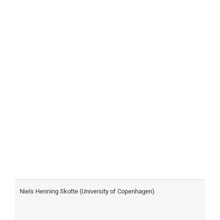
Niels Henning Skotte (University of Copenhagen)
C
H