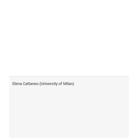
Elena Cattaneo (University of Milan)
C
h