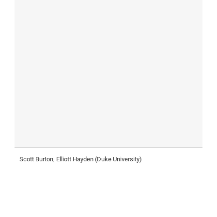
Scott Burton, Elliott Hayden (Duke University)
O
H