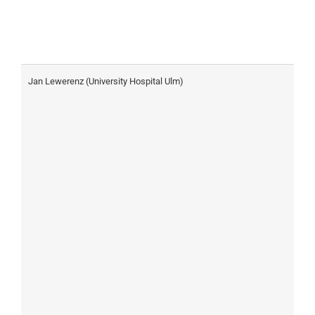
Jan Lewerenz (University Hospital Ulm)
D
d