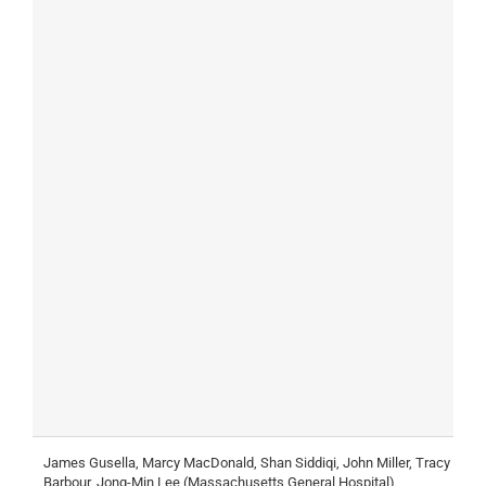
James Gusella, Marcy MacDonald, Shan Siddiqi, John Miller, Tracy
A
Barbour, Jong-Min Lee (Massachusetts General Hospital)