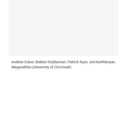
Andrew Duker, Bobbie Stubbeman, Patrick Ryan, and Karthikeyan
E
Meganathan (University of Cincinnati)
H