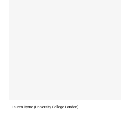
Lauren Byrne (University College London)
E