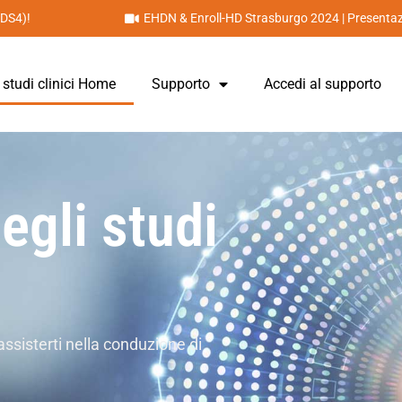
PDS4)!
EHDN & Enroll-HD Strasburgo 2024 | Presentaz
 studi clinici Home
Supporto
Accedi al supporto
egli studi
assisterti nella conduzione di