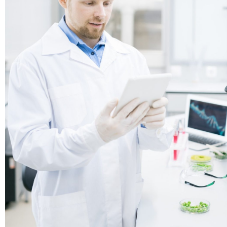
Roche
Sponsor
le
Roche è una delle più grandi aziende biotecno
te da
mondo, nonché un fornitore leader di diagnosti
e un fornitore globale di soluzioni innovative e
trasformative nelle principali aree patologiche