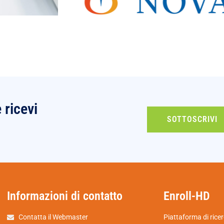
e ricevi
SOTTOSCRIVI
Informazioni di contatto
Enroll-HD
Contatta il Webmaster
Piattaforma di ricer