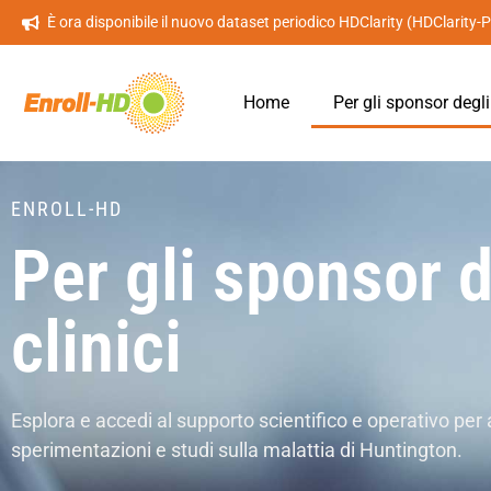
È ora disponibile il nuovo dataset periodico HDClarity (HDClarity-
Home
Per gli sponsor degli
ENROLL-HD
Per gli sponsor d
clinici
Esplora e accedi al supporto scientifico e operativo per 
sperimentazioni e studi sulla malattia di Huntington.