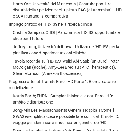
Harry Orr; Università del Minnesota | Costruire ponti tra i
disturbi della ripetizione del tripletto CAG (glutammina) – HD
e SCA1: un'analisi comparativa
Impiego pratico dell'HD-ISS nella ricerca clinica
Cristina Sampaio; CHDI | Panoramica HD-ISS: opportunità e
sfide per il futuro
Jeffrey Long; Università dell'Iowa | Utilizzo dell'HD-ISS per la
pianificazione di sperimentazioni cliniche
Tavola rotonda sull'HD-ISS: Walid Abi-Saab (uniQure), Peter
McColgan (Roche), Amy-Lee Bredlau (PTC Therapeutics),
Glenn Morrison (Annexon Biosciences)
Progressi ottenuti tramite Enroll-HD Parte 1: Biomarcatori e
modellazione
Katrin Barth; EHDN | Campioni biologici e dati Enroll-HD:
ambito e distribuzione
Jong-Min Lee; Massachusetts General Hospital | Come il
GWAS esemplifica cosa è possibile fare con i dati Enroll-HD:
viaggio per identificare i modificatori genetici dell'HD
Douglas Langbehn; Università dell'Iowa | Dati sierici NfL da