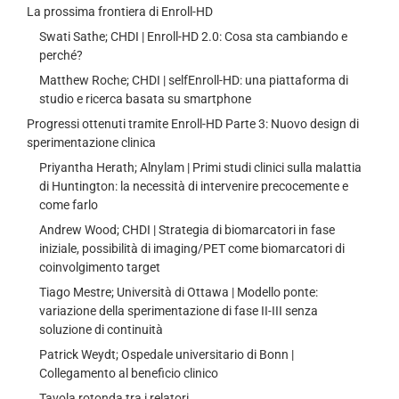
La prossima frontiera di Enroll-HD
Swati Sathe; CHDI | Enroll-HD 2.0: Cosa sta cambiando e
perché?
Matthew Roche; CHDI | selfEnroll-HD: una piattaforma di
studio e ricerca basata su smartphone
Progressi ottenuti tramite Enroll-HD Parte 3: Nuovo design di
sperimentazione clinica
Priyantha Herath; Alnylam | Primi studi clinici sulla malattia
di Huntington: la necessità di intervenire precocemente e
come farlo
Andrew Wood; CHDI | Strategia di biomarcatori in fase
iniziale, possibilità di imaging/PET come biomarcatori di
coinvolgimento target
Tiago Mestre; Università di Ottawa | Modello ponte:
variazione della sperimentazione di fase II-III senza
soluzione di continuità
Patrick Weydt; Ospedale universitario di Bonn |
Collegamento al beneficio clinico
Tavola rotonda tra i relatori