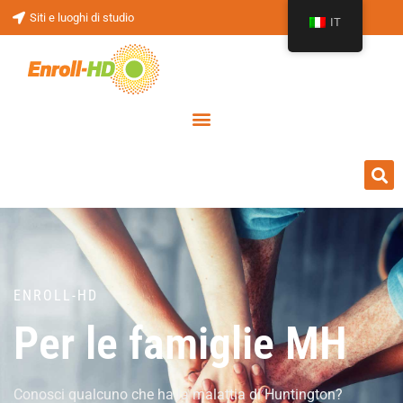
Siti e luoghi di studio
IT
ENROLL-HD
Per le famiglie MH
Conosci qualcuno che ha la malattia di Huntington?