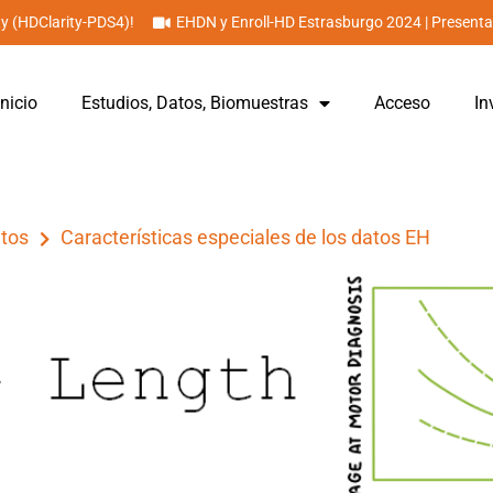
ty (HDClarity-PDS4)!
EHDN y Enroll-HD Estrasburgo 2024 | Present
nicio
Estudios, Datos, Biomuestras
Acceso
In
atos
Características especiales de los datos EH