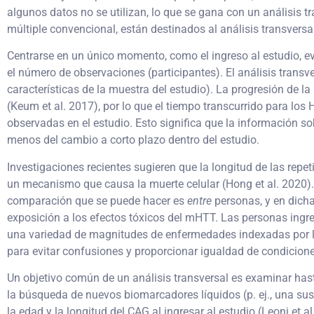
algunos datos no se utilizan, lo que se gana con un análisis t
múltiple convencional, están destinados al análisis transversa
Centrarse en un único momento, como el ingreso al estudio, e
el número de observaciones (participantes). El análisis trans
características de la muestra del estudio). La progresión de l
(Keum et al. 2017), por lo que el tiempo transcurrido para lo
observadas en el estudio. Esto significa que la información so
menos del cambio a corto plazo dentro del estudio.
Investigaciones recientes sugieren que la longitud de las rep
un mecanismo que causa la muerte celular (Hong et al. 2020).
comparación que se puede hacer es
entre
personas, y en dicha
exposición a los efectos tóxicos del mHTT. Las personas ingre
una variedad de magnitudes de enfermedades indexadas por la
para evitar confusiones y proporcionar igualdad de condicione
Un objetivo común de un análisis transversal es examinar has
la búsqueda de nuevos biomarcadores líquidos (p. ej., una s
la edad y la longitud del CAG al ingresar al estudio (Leoni et 