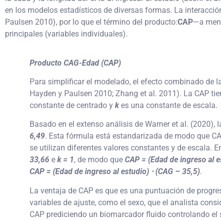
en los modelos estadísticos de diversas formas. La interacció
Paulsen 2010), por lo que el término del producto:
CAP
—a menu
principales (variables individuales).
Producto CAG-Edad (CAP)
Para simplificar el modelado, el efecto combinado de 
Hayden y Paulsen 2010; Zhang et al. 2011). La CAP tie
constante de centrado y
k
es una constante de escala.
Basado en el extenso análisis de Warner et al. (2020), 
6,49
. Esta fórmula está estandarizada de modo que CAP
se utilizan diferentes valores constantes y de escala.
33,66
e
k = 1
, de modo que
CAP = (Edad de ingreso al e
CAP = (Edad de ingreso al estudio) ⋅ (CAG – 35,5)
.
La ventaja de CAP es que es una puntuación de progres
variables de ajuste, como el sexo, que el analista consi
CAP prediciendo un biomarcador fluido controlando el s