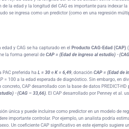
n de la edad y la longitud del CAG es importante para indexar l
do se ingresa como un predictor (como en una regresión múltipl
la edad y CAG se ha capturado en el
Producto CAG-Edad (CAP)
(
ne la forma general de
CAP = (Edad de ingreso al estudio) ⋅ (CAG
la PAC preferida ha
L = 30
e
K = 6,49
, donación
CAP = (Edad de in
 = 100 a la edad esperada de diagnóstico. Sin embargo, en dive
 En concreto, CAP desarrollado con la base de datos PREDICT-HD 
studio) ⋅ (CAG – 33,66)
. El CAP desarrollado por Penney et al. u
ión única y puede incluirse como predictor en un modelo de reg
dere importante controlar. Por ejemplo, un analista podría estima
exo. Un coeficiente CAP significativo en este ejemplo sugiere u