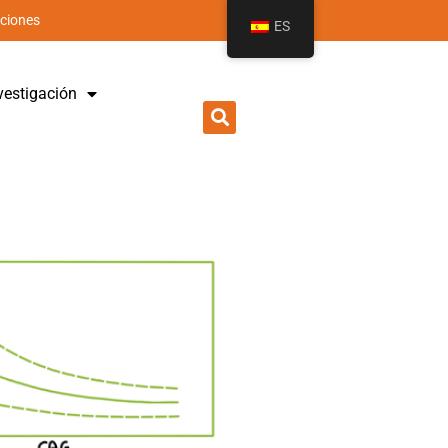
aciones
ES
vestigación