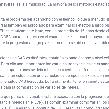
ransversal es la simplicidad. La mayoría de los métodos estadís
l.
vita el problema del abandono con el tiempo, lo que a menudo si
versal también es apropiado para examinar los efectos a largo p
a EH es relativamente lenta, con un promedio de 15 años desde el
s HDGEC hasta el ingreso en el estudio suele ser mucho mayor qu
bre la progresión a largo plazo a menudo se obtiene de variables
eticiones de CAG es dinámica, continúa expandiéndose a nivel ce
 Para ello son importantes los estudios transversales de
expans
s comparaciones se deben tener en cuenta las diferencias en la
san a un estudio con una variedad de tiempos de exposición ind
 longitud CAG heredada. Es fundamental tener en cuenta estas 
s para la comparación de variables de interés.
ta qué punto una variable está relacionada con la progresión de
ustancia medida en el LCR), es común examinar cómo varían los
al. 2013). La edad y la longitud del CAG se utilizan como indicad