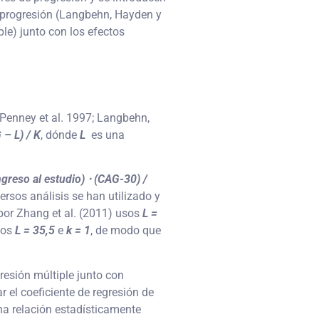
a progresión (Langbehn, Hayden y
e) junto con los efectos
Penney et al. 1997; Langbehn,
 – L) / K
, dónde
L
es una
greso al estudio) ⋅ (CAG-30) /
rsos análisis se han utilizado y
por Zhang et al. (2011) usos
L =
sos
L = 35,5
e
k = 1
, de modo que
resión múltiple junto con
r el coeficiente de regresión de
na relación estadísticamente