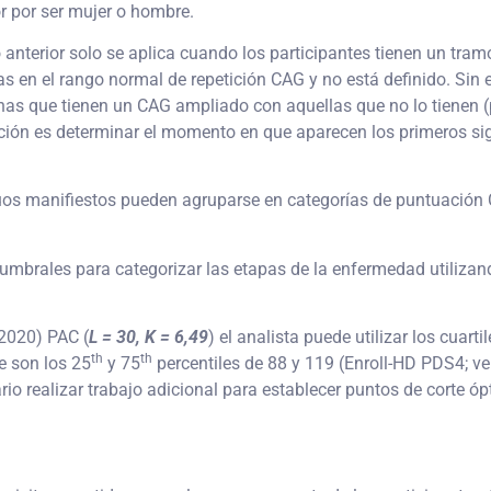
or por ser mujer o hombre.
anterior solo se aplica cuando los participantes tienen un tra
as en el rango normal de repetición CAG y no está definido. Sin 
as que tienen un CAG ampliado con aquellas que no lo tienen (p.
ción es determinar el momento en que aparecen los primeros si
duos manifiestos pueden agruparse en categorías de puntuación 
es umbrales para categorizar las etapas de la enfermedad utiliz
(2020) PAC (
L = 30, K = 6,49
) el analista puede utilizar los cuarti
th
th
ue son los 25
y 75
percentiles de 88 y 119 (Enroll-HD PDS4; ve
io realizar trabajo adicional para establecer puntos de corte óp