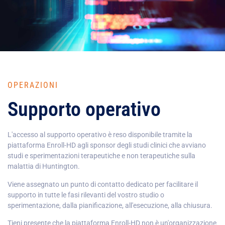
OPERAZIONI
Supporto operativo
L'accesso al supporto operativo è reso disponibile tramite la
piattaforma Enroll-HD agli sponsor degli studi clinici che avviano
studi e sperimentazioni terapeutiche e non terapeutiche sulla
malattia di Huntington.
Viene assegnato un punto di contatto dedicato per facilitare il
supporto in tutte le fasi rilevanti del vostro studio o
sperimentazione, dalla pianificazione, all'esecuzione, alla chiusura.
Tieni presente che la piattaforma Enroll-HD non è un'organizzazione