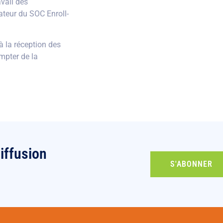
avail des
uateur du SOC Enroll-
 la réception des
mpter de la
iffusion
S'ABONNER