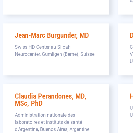
A
Jean-Marc Burgunder, MD
D
Swiss HD Center au Siloah
C
Neurocenter, Gümligen (Berne), Suisse
V
U
Claudia Perandones, MD,
H
MSc, PhD
U
Administration nationale des
U
laboratoires et instituts de santé
d'Argentine, Buenos Aires, Argentine