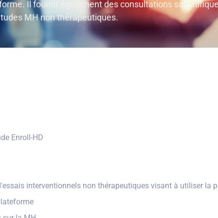
teforme. Il fournit également des consultations scientifiqu
 études MH non thérapeutiques.
ude Enroll-HD
essais interventionnels non thérapeutiques visant à utiliser la 
plateforme
s sur la MH