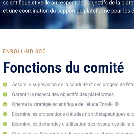
scientifique et veille au respect des objectifs de la pla
et une coordination du support de plateforme pour les
ENROLL-HD SOC
Fonctions du comité
Assure la supervision de la conduite et des progrès de l’ét
Garantit le respect des objectifs des plateformes
Oriente la stratégie scientifique de l’étude Enroll-HD
Examine les propositions d'études non thérapeutiques et d'
Examine les demandes d’utilisation des ressources de la 
Conseille sur l’élaboration de protocoles d’études clinique