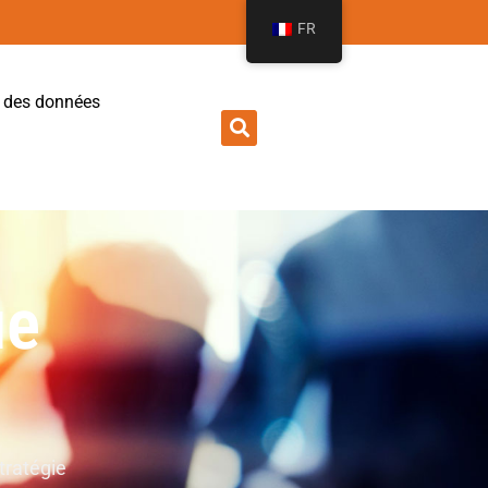
FR
é des données
ue
tratégie