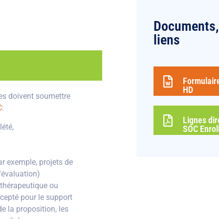
Documents, 
liens
Formulaire
HD
es doivent soumettre
C
:
Lignes dir
été,
SOC Enrol
r exemple, projets de
'évaluation)
 thérapeutique ou
ccepté pour le support
e la proposition, les