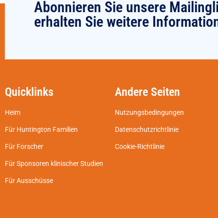
Abonnieren Sie unsere Mailingl
erhalten Sie weitere Informatio
Quicklinks
Andere Seiten
Heim
Nutzungsbedingungen
Für Huntington Familien
Datenschutzrichtlinie
Für Forscher
Cookie-Richtlinie
Für Sponsoren klinischer Studien
Für Ausschüsse