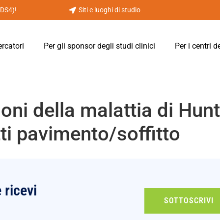
PDS4)!
Siti e luoghi di studio
ercatori
Per gli sponsor degli studi clinici
Per i centri d
zioni della malattia di Hun
tti pavimento/soffitto
e ricevi
SOTTOSCRIVI