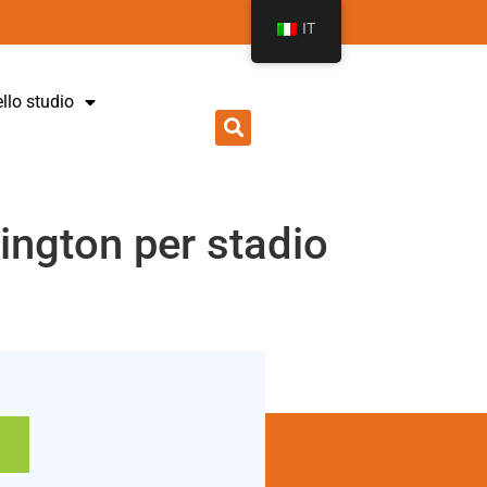
IT
ello studio
tington per stadio