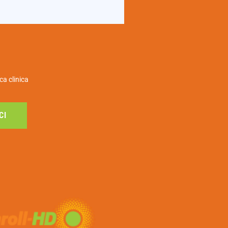
ca clinica
CI