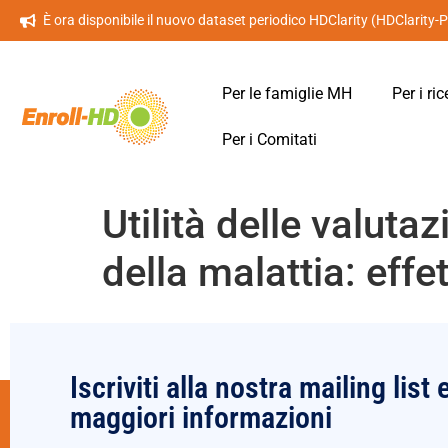
È ora disponibile il nuovo dataset periodico HDClarity (HDClarity-
Per le famiglie MH
Per i ric
Per i Comitati
Utilità delle valuta
della malattia: effe
Iscriviti alla nostra mailing list 
maggiori informazioni