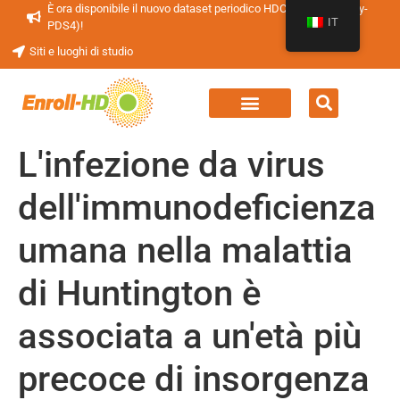
È ora disponibile il nuovo dataset periodico HDClarity (HDClarity-
IT
PDS4)!
Siti e luoghi di studio
L'infezione da virus
dell'immunodeficienza
umana nella malattia
di Huntington è
associata a un'età più
precoce di insorgenza