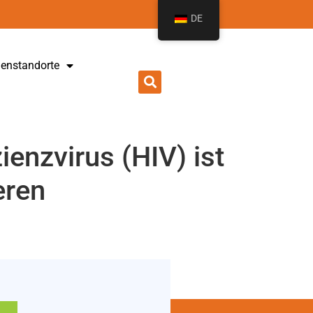
DE
ienstandorte
enzvirus (HIV) ist
eren