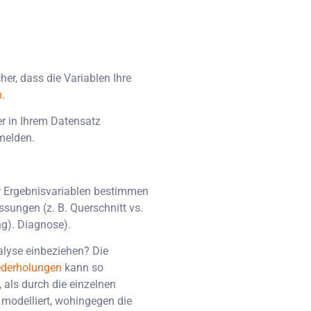
her, dass die Variablen Ihre
n
.
er in Ihrem Datensatz
melden.
er Ergebnisvariablen bestimmen
ssungen (z. B. Querschnitt vs.
ng). Diagnose).
nalyse einbeziehen? Die
ederholungen
kann so
 als durch die einzelnen
e modelliert, wohingegen die