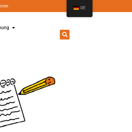
ionen
DE
hung