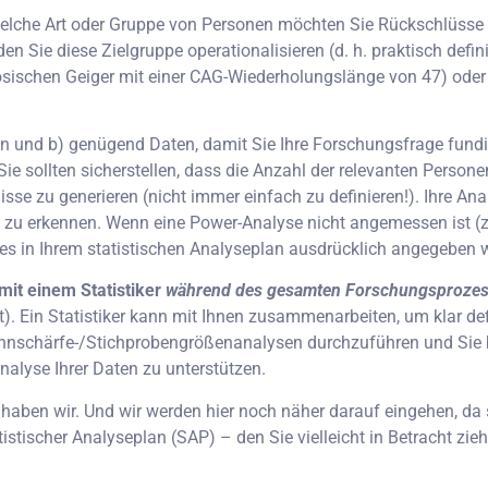
welche Art oder Gruppe von Personen möchten Sie Rückschlüsse
Sie diese Zielgruppe operationalisieren (d. h. praktisch defini
sischen Geiger mit einer CAG-Wiederholungslänge von 47) oder seh
en und b) genügend Daten, damit Sie Ihre Forschungsfrage fundi
 Sie sollten sicherstellen, dass die Anzahl der relevanten Person
se zu generieren (nicht immer einfach zu definieren!). Ihre Anal
u erkennen. Wenn eine Power-Analyse nicht angemessen ist (z. 
 dies in Ihrem statistischen Analyseplan ausdrücklich angegeben 
it einem Statistiker
während des gesamten Forschungsproze
). Ein Statistiker kann mit Ihnen zusammenarbeiten, um klar def
rennschärfe-/Stichprobengrößenanalysen durchzuführen und Sie b
alyse Ihrer Daten zu unterstützen.
 haben wir. Und wir werden hier noch näher darauf eingehen, da 
tistischer Analyseplan (SAP) – den Sie vielleicht in Betracht zie