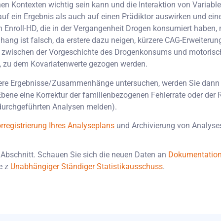
n Kontexten wichtig sein kann und die Interaktion von Variablen
l auf ein Ergebnis als auch auf einen Prädiktor auswirken und
an Enroll-HD, die in der Vergangenheit Drogen konsumiert haben
ng ist falsch, da erstere dazu neigen, kürzere CAG-Erweiterung
ung zwischen der Vorgeschichte des Drogenkonsums und motori
n, zu dem Kovariatenwerte gezogen werden.
ere Ergebnisse/Zusammenhänge untersuchen, werden Sie dann 
Ebene eine Korrektur der familienbezogenen Fehlerrate oder der
e durchgeführten Analysen melden).
rregistrierung Ihres Analyseplans
und Archivierung von Analyses
Abschnitt. Schauen Sie sich die neuen Daten an
Dokumentatio
e z
Unabhängiger Ständiger Statistikausschuss
.