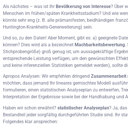
Als nächstes – was ist Ihr
Bevölkerung von Interesse
? Über 
Menschen im frühen/späten Krankheitsstadium? Und wie werden 
könnte sehr eng (z. B. alle prämanifesten, beidhändigen franzö
Huntington-Krankheits-Generweiterung) sein.
Und so, zu den Daten! Aber Moment, gibt es: a) geeignete Dat
können? Dies wird als a bezeichnet
Machbarkeitsbewertung
.
Stichprobengröße) groß genug ist, um aussagekräftige Ergebnis
entsprechende Leistung verfügen, um den gewünschten Effekt z
und keine inferenziellen Statistiken gemeldet werden), sollte
Apropos Analysen: Wir empfehlen dringend
Zusammenarbeit m
möchten, dass jemand Ihr lineares gemischtes Modell ausführt
formulieren, einen statistischen Analyseplan zu entwerfen, T
Interpretation der Ergebnisse sowie bei der Handhabung und An
Haben wir schon erwähnt?
statistischer Analyseplan
? Ja, das
Bestandteil jeder sorgfältig durchgeführten Studie sind. Ihr sta
Folgendes klar ansprechen: