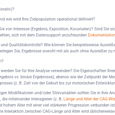
lorativ)?
 wie wird Ihre Zielpopulation operational definiert?
e von Interesse (Ergebnis, Exposition, Kovariaten)? Sind Sie sic
fehlen, sich mit dem Datensupport anzufreunden
Dokumentatio
 und Qualitätskontrolle? Wie können Sie beispielsweise Ausreiß
berlegen Sie, Ergebnisse sowohl mit als auch ohne Ausreißer zu 
m?
 werden Sie für Ihre Analyse verwenden? Die Eigenschaften Ihr
 Ergebnis vs. binäre Ergebnisse), ebenso wie der Zeitpunkt der Me
nisses (z. B. Zeit von der Geburt bis zur motorischen Entwicklu
igen Modifikatoren und/oder Störvariablen sollten Sie in Ihre A
, die miteinander interagieren (z. B.
Länge und Alter der CAG-Wi
hohem Alter mit einer viel stärkeren Progression verbunden ist,
 Die Interaktion zwischen CAG-Länge und Alter wird üblicherweis