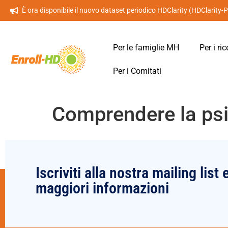
È ora disponibile il nuovo dataset periodico HDClarity (HDClarity-
Per le famiglie MH
Per i ric
Per i Comitati
Comprendere la psi
Iscriviti alla nostra mailing list 
maggiori informazioni