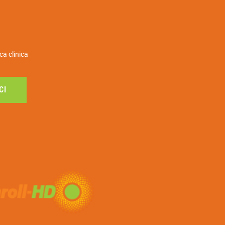
ca clinica
CI