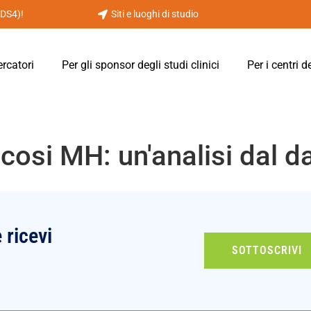
PDS4)!
Siti e luoghi di studio
ercatori
Per gli sponsor degli studi clinici
Per i centri d
cosi MH: un'analisi dal d
e ricevi
SOTTOSCRIVI