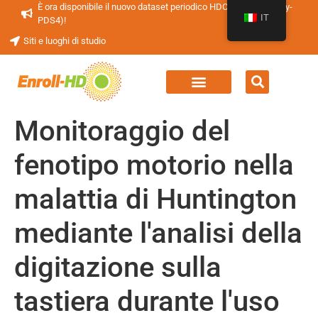
È ora disponibile il nuovo dataset periodico HDClarity (HDClarity-
IT
PDS4)!
Siti e luoghi di studio
Monitoraggio del
fenotipo motorio nella
malattia di Huntington
mediante l'analisi della
digitazione sulla
tastiera durante l'uso