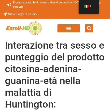
È ora disponibile il nuovo dataset periodico HDClarity (HDClarity-
IT
PDS4)!
Siti e luoghi di studio
Interazione tra sesso e
punteggio del prodotto
citosina-adenina-
guanina-età nella
malattia di
Huntington: