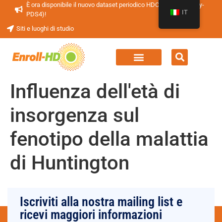
È ora disponibile il nuovo dataset periodico HDClarity (HDClarity-
IT
PDS4)!
Siti e luoghi di studio
Influenza dell'età di
insorgenza sul
fenotipo della malattia
di Huntington
Iscriviti alla nostra mailing list e
ricevi maggiori informazioni