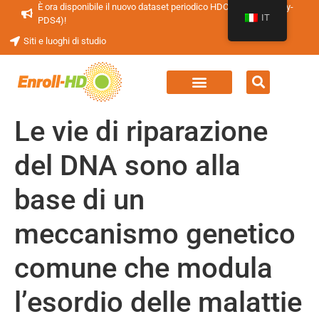
È ora disponibile il nuovo dataset periodico HDClarity (HDClarity-
IT
PDS4)!
Siti e luoghi di studio
Le vie di riparazione
del DNA sono alla
base di un
meccanismo genetico
comune che modula
l’esordio delle malattie