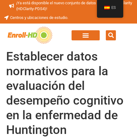
¡Ya está disponible el nuevo conjunto de datos periódicos HDClarity
ES
(HDClarity-PDS4)!
Centros y ubicaciones de estudio.
Establecer datos
normativos para la
evaluación del
desempeño cognitivo
en la enfermedad de
Huntington