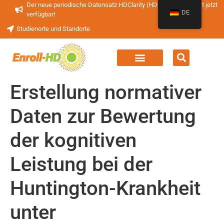
Der neue periodische Datensatz HDClarity (HDClarity-PDS4) ist jetzt
DE
verfügbar!
Studienorte und Standorte
Erstellung normativer
Daten zur Bewertung
der kognitiven
Leistung bei der
Huntington-Krankheit
unter