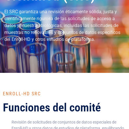
El SRC garantiza una revisión éticamente sólida, justa y
científicamente rigurosa de las solicitudes de acceso a
datos y muestras biológicas, incluidas las solicitudes de
muestras no renovables y conjuntos de datos específicos
del Enroll-HD y otros estudios de plataforma.
ENROLL-HD SRC
Funciones del comité
Revisión de solicitudes de conjuntos de datos especiales de
Enroll-HD y otros datos de estudios de plataforma, equilibrando