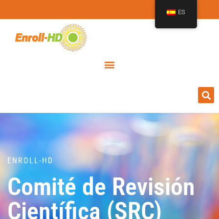
ES
ENROLL-HD
Comité de Revisión
Científica (SRC)