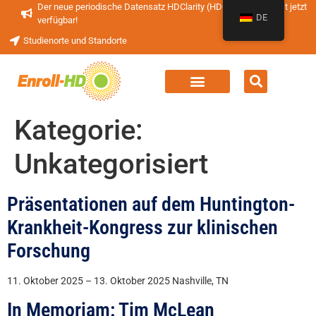
Der neue periodische Datensatz HDClarity (HDClarity-PDS4) ist jetzt
DE
verfügbar!
Studienorte und Standorte
Kategorie:
Unkategorisiert
Präsentationen auf dem Huntington-
Krankheit-Kongress zur klinischen
Forschung
11. Oktober 2025 – 13. Oktober 2025 Nashville, TN
In Memoriam: Tim McLean