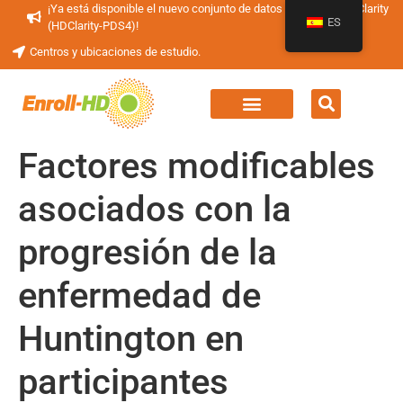
¡Ya está disponible el nuevo conjunto de datos periódicos HDClarity
ES
(HDClarity-PDS4)!
Centros y ubicaciones de estudio.
Factores modificables
asociados con la
progresión de la
enfermedad de
Huntington en
participantes