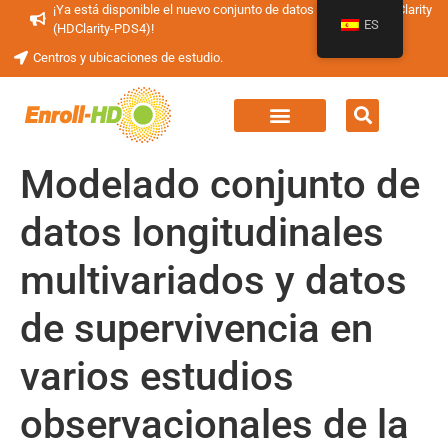
¡Ya está disponible el nuevo conjunto de datos periódicos HDClarity
ES
(HDClarity-PDS4)!
Centros y ubicaciones de estudio.
Modelado conjunto de
datos longitudinales
multivariados y datos
de supervivencia en
varios estudios
observacionales de la