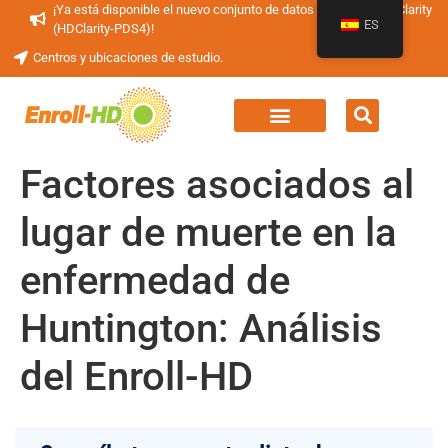
¡Ya está disponible el nuevo conjunto de datos periódicos HDClarity
ES
(HDClarity-PDS4)!
Centros y ubicaciones de estudio.
Factores asociados al
lugar de muerte en la
enfermedad de
Huntington: Análisis
del Enroll-HD