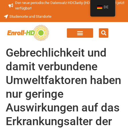
Der neue periodische Datensatz HDClarity (HDClarity-PDS4) ist jetzt
DE
verfügbar!
Studienorte und Standorte
Gebrechlichkeit und
damit verbundene
Umweltfaktoren haben
nur geringe
Auswirkungen auf das
Erkrankungsalter der