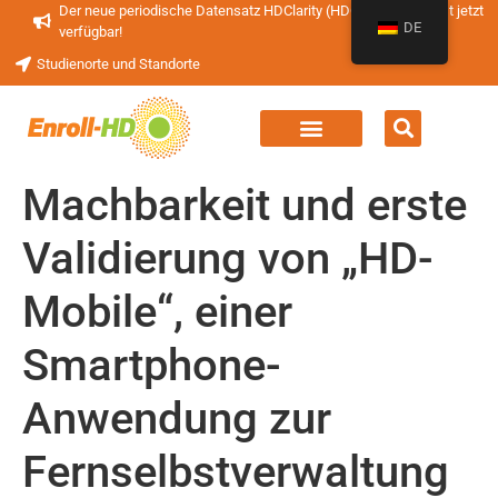
Der neue periodische Datensatz HDClarity (HDClarity-PDS4) ist jetzt
DE
verfügbar!
Studienorte und Standorte
Machbarkeit und erste
Validierung von „HD-
Mobile“, einer
Smartphone-
Anwendung zur
Fernselbstverwaltung