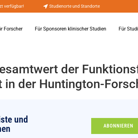
zt verfügbar!
Studienorte und Standorte
r Forscher
Für Sponsoren klinischer Studien
Für Stud
Gesamtwert der Funktionsf
t in der Huntington-Fors
iste und
ABONNIEREN
nen