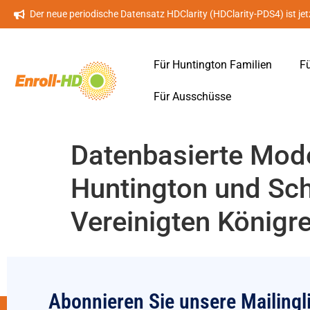
Der neue periodische Datensatz HDClarity (HDClarity-PDS4) ist jet
Für Huntington Familien
Fü
Für Ausschüsse
Datenbasierte Mode
Huntington und Sch
Vereinigten Königr
Abonnieren Sie unsere Mailingl