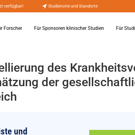
zt verfügbar!
Studienorte und Standorte
r Forscher
Für Sponsoren klinischer Studien
Für Stud
llierung des Krankheitsve
ätzung der gesellschaftl
eich
iste und